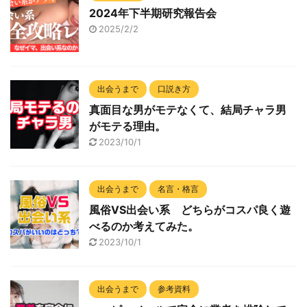
2024年下半期研究報告会
2025/2/2
出会うまで
口説き方
真面目な男がモテなくて、結局チャラ男
がモテる理由。
2023/10/1
出会うまで
名言・格言
風俗VS出会い系 どちらがコスパ良く遊
べるのか考えてみた。
2023/10/1
出会うまで
参考資料