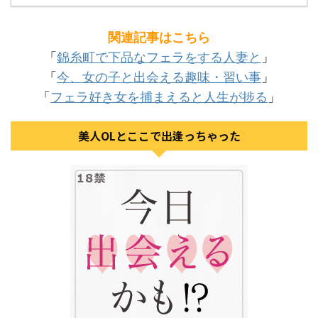
関連記事はこち
ら
「
錦糸町で下品なフェラをする人妻と
」
「
今、女の子と出会える趣味・習い事
」
「
フェラ好き女を捕まえると人生が捗る
」
美人OLとここで出逢っちゃった