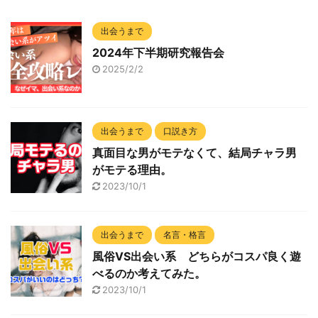
出会うまで
2024年下半期研究報告会
2025/2/2
出会うまで
口説き方
真面目な男がモテなくて、結局チャラ男
がモテる理由。
2023/10/1
出会うまで
名言・格言
風俗VS出会い系 どちらがコスパ良く遊
べるのか考えてみた。
2023/10/1