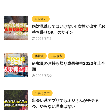
口説き方
絶対見逃してはいけない!!女性が出す「お
持ち帰りOK」のサイン
2023/6/12
体験談
口説き方
研究員のお持ち帰り成果報告2023年上半
期
2023/5/22
出会うまで
出会い系アプリでもオジさんがモテる
今、やらない理由はない