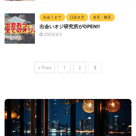
出会うまで
口説き方
名言・格言
出会いオジ研究所がOPEN!!
2023/3/3
« Prev
1
2
3